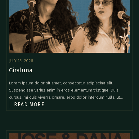
JULY 15, 2026
Giraluna
Lorem ipsum dolor sit amet, consectetur adipiscing elit.
Suspendisse varius enim in eros elementum tristique. Duis
cursus, mi quis viverra ornare, eros dolor interdum nulla, ut
READ MORE
commodo diam libero vitae erat. Aenean faucibus nibh et justo
cursus id rutrum lorem imperdiet. Nunc ut sem vitae risus
tristique posuere.