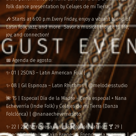
folk dance presentation by Celajes de mi Tierra.
🎶 Starts at 6:00 p.m.Every Friday, enjoy a vibrant blend of
Latin folk, jazz, and more. Savor a musical tribute to life,
joy, and connection!
📅 Agenda de agosto:
✨ 01 | 2SON3 – Latin American Folk |
✨ 08 | Gil Espinoza – Latin Rhythms | @melodiesstudio
🌺 15 | Especial Día de la Madre – Cena especial + Nana
Echeverría (Indie Folk) y Celajes de mi Tierra (Danza
Folclórica) | @nanaecheverriasoto
✨ 22 | 2SON3 regresa con más folclore latino | 🍸 29 |
Special Cocktails + Kako Brenes & Friends – Jazz en vivo |