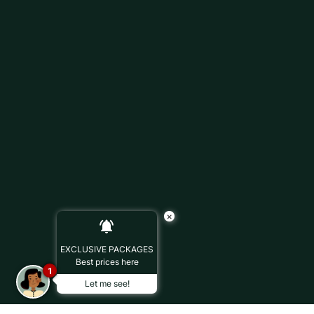
×
EXCLUSIVE PACKAGES
Best prices here
1
Let me see!