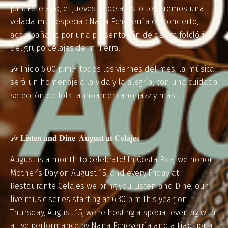
p.m. Este año, el jueves 15 de agosto tendremos una
velada muy especial: Nana Echeverría en concierto,
acompañada por una presentación de danza folclórica
del grupo Celajes de mi Tierra.
🎶 Inicio 6:00 p.m.Y todos los viernes del mes, la música
será un homenaje a la vida y la alegría, con una cuidada
selección de folk latinoamericano, jazz y más.
🎶 𝐋𝐢𝐬𝐭𝐞𝐧 𝐚𝐧𝐝 𝐃𝐢𝐧𝐞: 𝐀𝐮𝐠𝐮𝐬𝐭 𝐚𝐭 𝐂𝐞𝐥𝐚𝐣𝐞𝐬
August is a month to celebrate! In Costa Rica, we honor
Mother’s Day on August 15, and every Friday at
Restaurante Celajes we bring you Listen and Dine, our
live music series starting at 6:30 p.m.This year, on
Thursday, August 15, we’re hosting a special evening with
a live performance by Nana Echeverría and a traditional