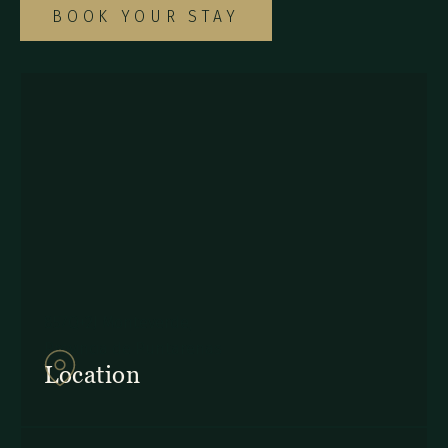
BOOK YOUR STAY
857Q+2J Monteverde,
Provincia de Puntarenas
Location