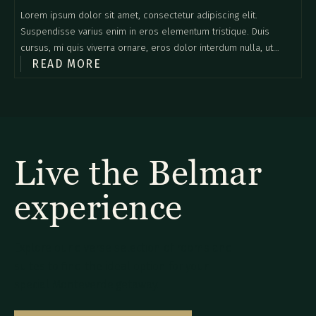
Lorem ipsum dolor sit amet, consectetur adipiscing elit.
Suspendisse varius enim in eros elementum tristique. Duis
cursus, mi quis viverra ornare, eros dolor interdum nulla, ut
READ MORE
commodo diam libero vitae erat. Aenean faucibus nibh et justo
cursus id rutrum lorem imperdiet. Nunc ut sem vitae risus
tristique posuere.
Live the Belmar
experience
Explore our diverse selection of rooms and
suites to find the ideal option for your
special Monteverde getaway.