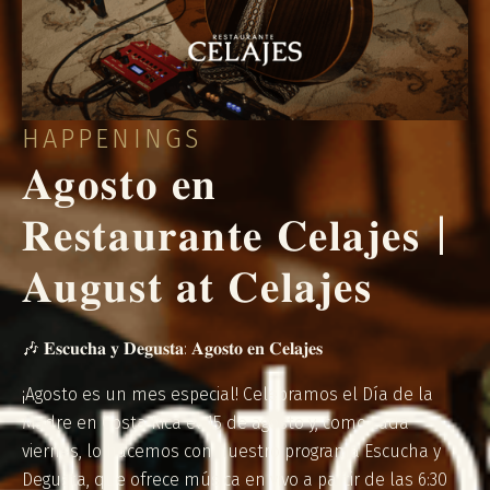
HAPPENINGS
𝐀𝐠𝐨𝐬𝐭𝐨 𝐞𝐧
𝐑𝐞𝐬𝐭𝐚𝐮𝐫𝐚𝐧𝐭𝐞 𝐂𝐞𝐥𝐚𝐣𝐞𝐬 |
𝐀𝐮𝐠𝐮𝐬𝐭 𝐚𝐭 𝐂𝐞𝐥𝐚𝐣𝐞𝐬
🎶 𝐄𝐬𝐜𝐮𝐜𝐡𝐚 𝐲 𝐃𝐞𝐠𝐮𝐬𝐭𝐚: 𝐀𝐠𝐨𝐬𝐭𝐨 𝐞𝐧 𝐂𝐞𝐥𝐚𝐣𝐞𝐬
¡Agosto es un mes especial! Celebramos el Día de la
Madre en Costa Rica el 15 de agosto y, como cada
viernes, lo hacemos con nuestro programa Escucha y
Degusta, que ofrece música en vivo a partir de las 6:30