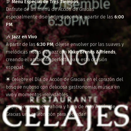
🦃
Menú Especial de Tres Tiempos
Disfrute de un menú de Acción de Gracias
especialmente diseñado, disponible a partir de las
6:00
PM
.
🎶
Jazz en Vivo
A partir de las
6:30 PM
, déjese envolver por las suaves y
melódicas notas del jazz con
Kako Brenes & Friends
,
creando el ambiente perfecto para esta ocasión
especial.
🌟 Celebre el Día de Acción de Gracias en el corazón del
bosque nuboso con deliciosa gastronomía, música en
vivo y momentos inolvidables.
📅 ¡Reserve su mesa ahora y haga de esta Acción de
Gracias una celebración para recordar!