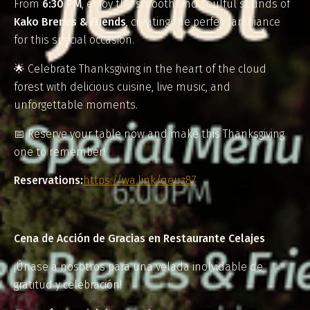
From
6:30 PM
, enjoy the smooth and soulful sounds of
Kako Brenes & Friends
, creating the perfect ambiance
for this special occasion.
🌟 Celebrate Thanksgiving in the heart of the cloud
forest with delicious cuisine, live music, and
unforgettable moments.
📅 Reserve your table now and make this Thanksgiving
one to remember!
Reservations:
https://wa.link/qeuz87
Cena de Acción de Gracias en Restaurante Celajes
¡Únase a nosotros para una velada inolvidable de
gratitud y celebración!