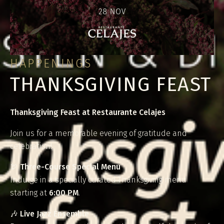
HAPPENINGS
THANKSGIVING FEAST
Thanksgiving Feast at Restaurante Celajes
Join us for a memorable evening of gratitude and
celebration!
🦃
Three-Course Special Menu
Indulge in a specially curated Thanksgiving menu
starting at
6:00 PM
.
🎶
Live Jazz Ensemble