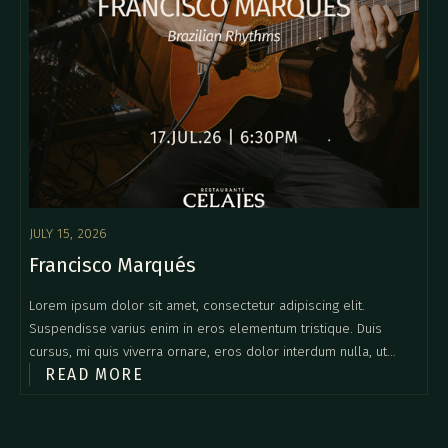
JULY 15, 2026
Francisco Marqués
Lorem ipsum dolor sit amet, consectetur adipiscing elit.
Suspendisse varius enim in eros elementum tristique. Duis
cursus, mi quis viverra ornare, eros dolor interdum nulla, ut
READ MORE
commodo diam libero vitae erat. Aenean faucibus nibh et justo
cursus id rutrum lorem imperdiet. Nunc ut sem vitae risus
tristique posuere.