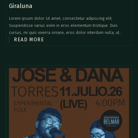
Giraluna
Lorem ipsum dolor sit amet, consectetur adipiscing elit.
Suspendisse varius enim in eros elementum tristique. Duis
cursus, mi quis viverra ornare, eros dolor interdum nulla, ut
READ MORE
commodo diam libero vitae erat. Aenean faucibus nibh et justo
cursus id rutrum lorem imperdiet. Nunc ut sem vitae risus
tristique posuere.