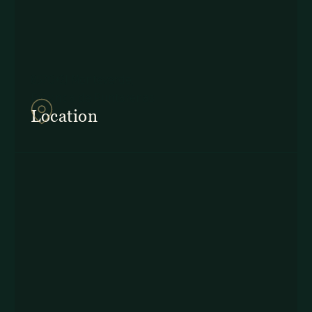
857Q+2J Monteverde,
Provincia de Puntarenas
Location