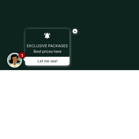
×
EXCLUSIVE PACKAGES
Best prices here
1
Let me see!