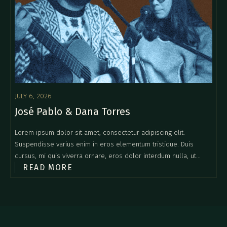
JULY 6, 2026
José Pablo & Dana Torres
Lorem ipsum dolor sit amet, consectetur adipiscing elit.
Suspendisse varius enim in eros elementum tristique. Duis
cursus, mi quis viverra ornare, eros dolor interdum nulla, ut
READ MORE
commodo diam libero vitae erat. Aenean faucibus nibh et justo
cursus id rutrum lorem imperdiet. Nunc ut sem vitae risus
tristique posuere.