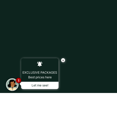
×
EXCLUSIVE PACKAGES
Best prices here
1
Let me see!