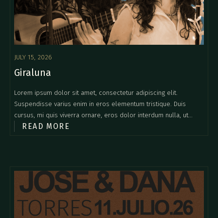
JULY 15, 2026
Giraluna
Lorem ipsum dolor sit amet, consectetur adipiscing elit.
Suspendisse varius enim in eros elementum tristique. Duis
cursus, mi quis viverra ornare, eros dolor interdum nulla, ut
READ MORE
commodo diam libero vitae erat. Aenean faucibus nibh et justo
cursus id rutrum lorem imperdiet. Nunc ut sem vitae risus
tristique posuere.