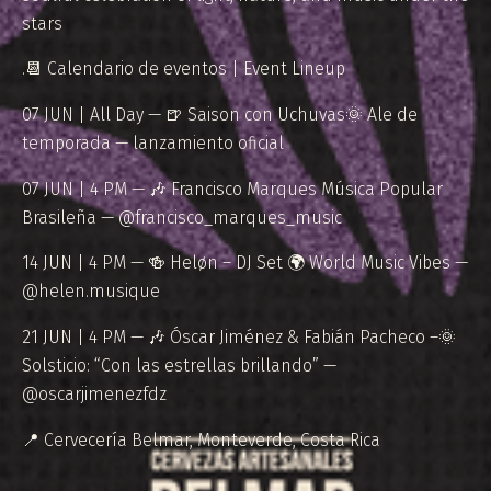
stars
.📆 Calendario de eventos | Event Lineup
07 JUN | All Day — 🍺 Saison con Uchuvas🌞 Ale de
temporada — lanzamiento oficial
07 JUN | 4 PM — 🎶 Francisco Marques Música Popular
Brasileña — @francisco_marques_music
14 JUN | 4 PM — 🍻 Heløn – DJ Set 🌍 World Music Vibes —
@helen.musique
21 JUN | 4 PM — 🎶 Óscar Jiménez & Fabián Pacheco –🌞
Solsticio: “Con las estrellas brillando” —
@oscarjimenezfdz
📍 Cervecería Belmar, Monteverde, Costa Rica