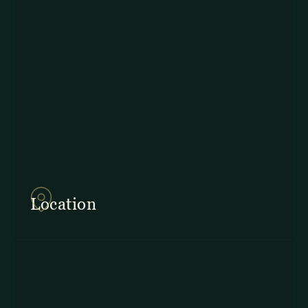
857Q+2J Monteverde,
Provincia de Puntarenas
Location