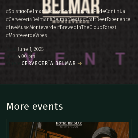
#SolsticioBelmar #SaisonConUchuvas #PrideContinúa
#CerveceríaBelmar #BelmarBeats #CraftBeerExperience
#LiveMusicMonteverde #BrewedInTheCloudForest
#MonteverdeVibes
Date:
June 1, 2025
hour:
4:00 pm
Where:
CERVECERÍA BELMAR
More events