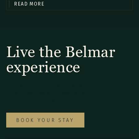
READ MORE
commodo diam libero vitae erat. Aenean faucibus nibh et justo
cursus id rutrum lorem imperdiet. Nunc ut sem vitae risus
tristique posuere.
Live the Belmar
experience
Explore our diverse selection of rooms and
suites to find the ideal option for your
special Monteverde getaway.
BOOK YOUR STAY