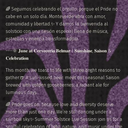
🌈 Seguimos celebrando el orgullo: porque el Pride no
cabe en un solo día. Monteverde vibra con amor,
comunidad y libertad.✨ Y damos la bienvenida al
solsticio con una sesión especial llena de música,
estrellas y energía transformadora.
----🌞 𝐉𝐮𝐧𝐞 𝐚𝐭 𝐂𝐞𝐫𝐯𝐞𝐜𝐞𝐫𝐢́𝐚 𝐁𝐞𝐥𝐦𝐚𝐫 | 𝐒𝐮𝐧𝐬𝐡𝐢𝐧𝐞, 𝐒𝐚𝐢𝐬𝐨𝐧 &
𝐂𝐞𝐥𝐞𝐛𝐫𝐚𝐭𝐢𝐨𝐧
This month, we toast to life with three bright reasons to
gather:🍺 A sun-kissed beer: meet our seasonal Saison
brewed with golden gooseberries, a radiant ale for
luminous days.
🌈 Pride goes on: because love and diversity deserve
more than just one day. We’re still dancing under a
rainbow sky.✨ Summer Solstice Live Session: join us for a
soulful celebration of light, nature, and music under the