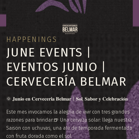
HAPPENINGS
JUNE EVENTS |
EVENTOS JUNIO |
CERVECERÍA BELMAR
🌞 𝐉𝐮𝐧𝐢𝐨 𝐞𝐧 𝐂𝐞𝐫𝐯𝐞𝐜𝐞𝐫𝐢́𝐚 𝐁𝐞𝐥𝐦𝐚𝐫 | 𝐒𝐨𝐥, 𝐒𝐚𝐛𝐨𝐫 𝐲 𝐂𝐞𝐥𝐞𝐛𝐫𝐚𝐜𝐢𝐨́𝐧
Este mes invocamos la alegría de vivir con tres grandes
razones para brindar:🍺 Una cerveza solar: llega nuestra
Saison con uchuvas, una ale de temporada fermentada
con fruta dorada como el sol.