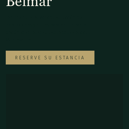
Belmar
Explore nuestra variada selección de
habitaciones y suites para encontrar la
opción ideal para su escapada especial a
Monteverde.
RESERVE SU ESTANCIA