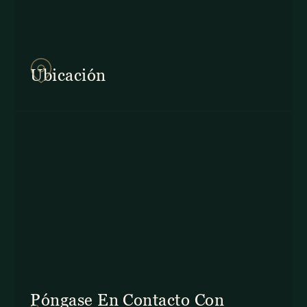
857Q+2J Monteverde,
Provincia de Puntarenas
Ubicación
En Costa Rica: +506 2645 5201
Póngase En Contacto Con