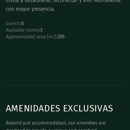
invita a desacelerar, reconectar y vivir Monteverde
con mayor presencia.
Guests:
6
Avaliable rooms:
3
Approximated area (m2):
205
AMENIDADES EXCLUSIVAS
Beyond just accommodation, our amenities are