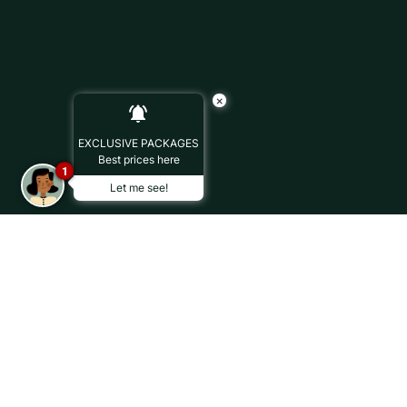
×
EXCLUSIVE PACKAGES
Best prices here
1
Let me see!