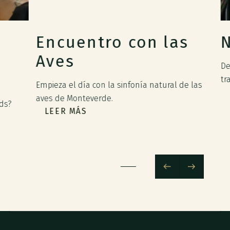
Encuentro con las
Ni
Aves
Desc
trans
Empieza el día con la sinfonía natural de las
L
aves de Monteverde.
?
LEER MÁS