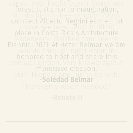
sunset over Pacific ocean. Snack and
drinks high in tree canopy 1700m
above see level. Most thrilling
experience! Finished tour seeing
-
-
JC A
JC A
wildlife through night vision in
sensual garden. Very knowledgable
staff. Friendly and fun to be with.
-
-
Soledad Belmar
Soledad Belmar
Thoroughly recommended!"
-
Renata H