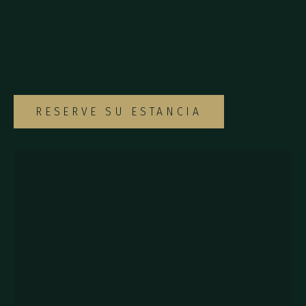
Explore nuestra variada selección de
habitaciones y suites para encontrar la
opción ideal para su escapada especial a
Monteverde.
RESERVE SU ESTANCIA