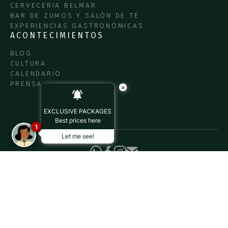
CERVECERIA BELMAR
BAR DE ZUMOS Y SALÓN DE TÉ
EXPERIENCIAS GASTRONÓMICAS
ACONTECIMIENTOS
BLOG
CULTURA
CALENDARIO
PRENSA
×
EXCLUSIVE PACKAGES
Best prices here
1
Let me see!
Política de privacidad
©
2026
Hotel Belmar Costa Rica. Todos los derechos reservados.