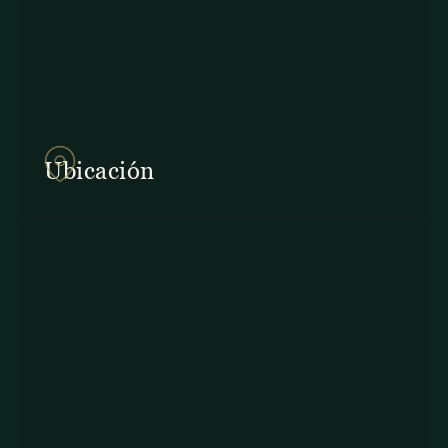
857Q+2J Monteverde,
Provincia de Puntarenas
Ubicación