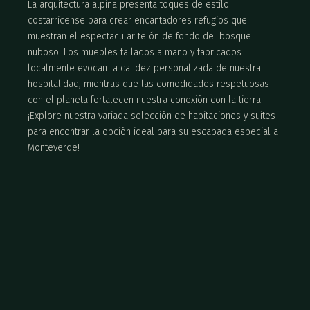
La arquitectura alpina presenta toques de estilo
costarricense para crear encantadores refugios que
muestran el espectacular telón de fondo del bosque
nuboso. Los muebles tallados a mano y fabricados
localmente evocan la calidez personalizada de nuestra
hospitalidad, mientras que las comodidades respetuosas
con el planeta fortalecen nuestra conexión con la tierra.
¡Explore nuestra variada selección de habitaciones y suites
para encontrar la opción ideal para su escapada especial a
Monteverde!
CHALET ROOMS
PENINSULA ROOMS
NICOYA SUITES
ARTISTA VILLAS
Ubicadas en el clásico edificio Chalet del Hotel
Las Peninsula Rooms combinan comodidad y vistas
Las Nicoya Suites son la máxima expresión del lujo,
Una colección de diez villas privadas donde
Belmar, estas habitaciones se encuentran
excepcionales a los jardines y al Golfo de Nicoya.
con diseños espaciosos de más de 100 m² y vistas
arquitectura, paisaje y experiencia se integran en
convenientemente junto al sendero natural del
Ubicadas en el edificio principal del hotel, ofrecen
panorámicas. Son ideales para viajeros exigentes
una forma contemporánea de habitar el bosque
hotel, en plena armonía con los serenos paisajes
acceso directo y conveniente al Restaurante
que buscan exclusividad y comodidades de primer
nuboso.
de Monteverde.
Celajes y a la recepción.
nivel.