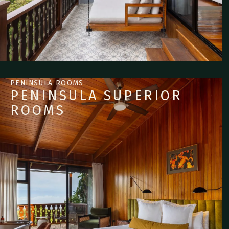
PENINSULA ROOMS
PENINSULA SUPERIOR
Un escondite en el
ROOMS
último piso para
parejas.
LEER MÁS