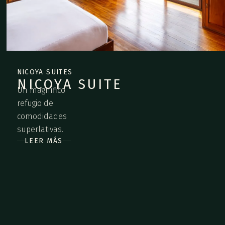
NICOYA SUITES
NICOYA SUITE
Un magnífico
refugio de
comodidades
superlativas.
LEER MÁS