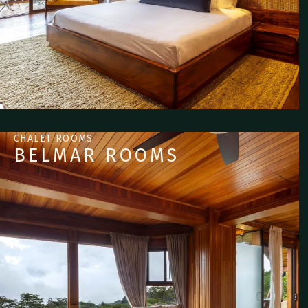
CHALET ROOMS
BELMAR ROOMS
Romance en las
nubes
LEER MÁS