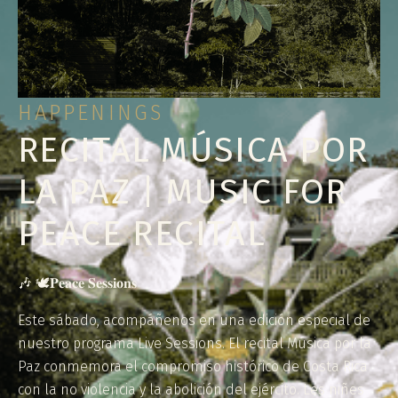
HAPPENINGS
RECITAL MÚSICA POR
LA PAZ | MUSIC FOR
PEACE RECITAL
🎶 🕊️𝐏𝐞𝐚𝐜𝐞 𝐒𝐞𝐬𝐬𝐢𝐨𝐧𝐬
Este sábado, acompáñenos en una edición especial de
nuestro programa Live Sessions. El recital Música por la
Paz conmemora el compromiso histórico de Costa Rica
con la no violencia y la abolición del ejército. Les niñes