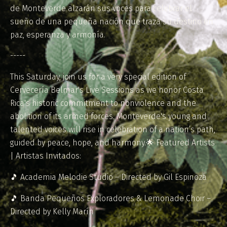
de Monteverde alzarán sus voces para celebrar el
sueño de una pequeña nación que traza su destino en
paz, esperanza y armonía.
-----
This Saturday, join us for a very special edition of
Cervecería Belmar's Live Sessions as we honor Costa
Rica's historic commitment to nonviolence and the
abolition of its armed forces. Monteverde's young and
talented voices will rise in celebration of a nation’s path,
guided by peace, hope, and harmony.🌟 Featured Artists
| Artistas Invitados:
🎵 Academia Melodie Studio – Directed by Gil Espinoza
🎵 Banda Pequeños Exploradores & Lemonade Choir –
Directed by Kelly Marín