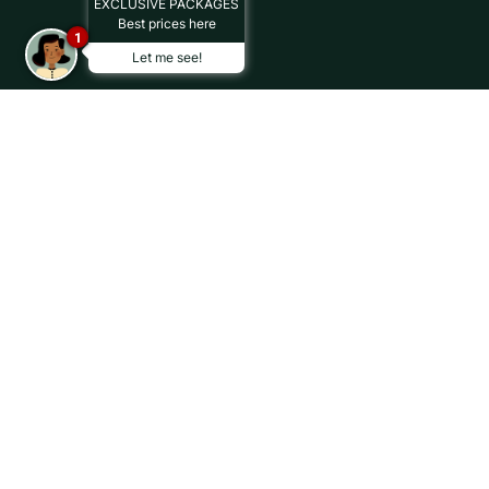
EXCLUSIVE PACKAGES
Best prices here
1
Let me see!