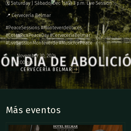
🗓️ Saturday | Sábado, Dec 1st🕢 3 p.m. Live Session
📍 Cervecería Belmar
#PeaceSessions #MonteverdeVoices
#CostaRicaPeaceDay #CerveceríaBelmar
#LiveSessionMonteverde #MusicForPeace
Date:
November 30, 2024
hour:
3:00 pm
Where:
CERVECERÍA BELMAR
Más eventos