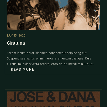
JULY 15, 2026
Giraluna
Lorem ipsum dolor sit amet, consectetur adipiscing elit.
Suspendisse varius enim in eros elementum tristique. Duis
cursus, mi quis viverra ornare, eros dolor interdum nulla, ut
READ MORE
commodo diam libero vitae erat. Aenean faucibus nibh et justo
cursus id rutrum lorem imperdiet. Nunc ut sem vitae risus
tristique posuere.