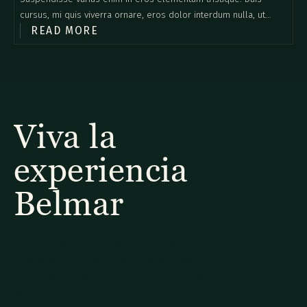
cursus, mi quis viverra ornare, eros dolor interdum nulla, ut
READ MORE
commodo diam libero vitae erat. Aenean faucibus nibh et justo
cursus id rutrum lorem imperdiet. Nunc ut sem vitae risus
tristique posuere.
Viva la
experiencia
Belmar
Explore nuestra variada selección de
habitaciones y suites para encontrar la
opción ideal para su escapada especial a
Monteverde.