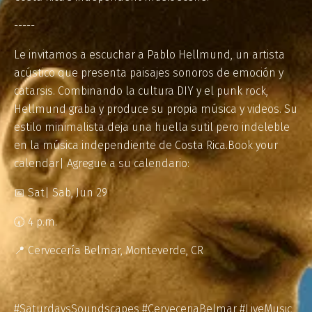
-----
Le invitamos a escuchar a Pablo Hellmund, un artista
acústico que presenta paisajes sonoros de emoción y
catarsis. Combinando la cultura DIY y el punk rock,
Hellmund graba y produce su propia música y videos. Su
estilo minimalista deja una huella sutil pero indeleble
en la música independiente de Costa Rica.Book your
calendar| Agregue a su calendario:
📅 Sat| Sab, Jun 29
🕢 4 p.m.
📍 Cervecería Belmar, Monteverde, CR
#SaturdaysSoundscapes #CerveceriaBelmar #LiveMusic