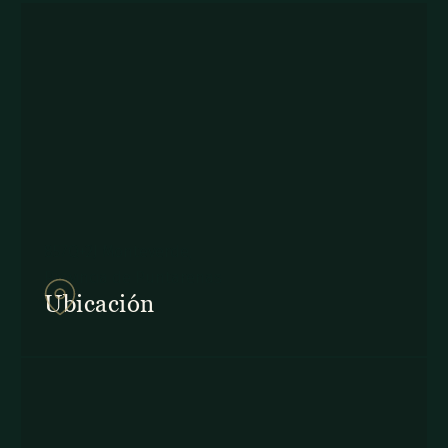
857Q+2J Monteverde,
Provincia de Puntarenas
Ubicación