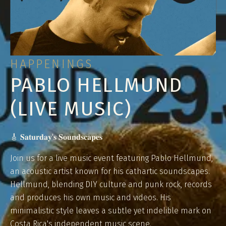
HAPPENINGS
PABLO HELLMUND
(LIVE MUSIC)
🎸 𝐒𝐚𝐭𝐮𝐫𝐝𝐚𝐲'𝐬 𝐒𝐨𝐮𝐧𝐝𝐬𝐜𝐚𝐩𝐞𝐬
Join us for a live music event featuring Pablo Hellmund,
an acoustic artist known for his cathartic soundscapes.
Hellmund, blending DIY culture and punk rock, records
and produces his own music and videos. His
minimalistic style leaves a subtle yet indelible mark on
Costa Rica's independent music scene.