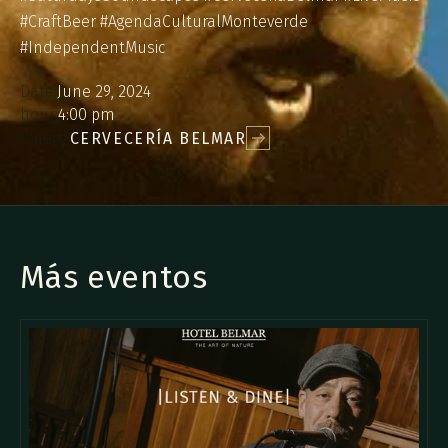
#CraftBeer #AgendaCulturalMonteverde
#IndependentMusic
Date:
June 29, 2024
hour:
4:00 pm
Where:
CERVECERÍA BELMAR
Más eventos