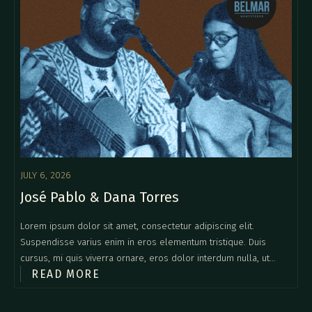
JULY 6, 2026
José Pablo & Dana Torres
Lorem ipsum dolor sit amet, consectetur adipiscing elit.
Suspendisse varius enim in eros elementum tristique. Duis
cursus, mi quis viverra ornare, eros dolor interdum nulla, ut
READ MORE
commodo diam libero vitae erat. Aenean faucibus nibh et justo
cursus id rutrum lorem imperdiet. Nunc ut sem vitae risus
tristique posuere.