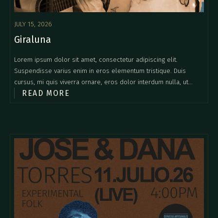
JULY 15, 2026
Giraluna
Lorem ipsum dolor sit amet, consectetur adipiscing elit.
Suspendisse varius enim in eros elementum tristique. Duis
cursus, mi quis viverra ornare, eros dolor interdum nulla, ut
READ MORE
commodo diam libero vitae erat. Aenean faucibus nibh et justo
cursus id rutrum lorem imperdiet. Nunc ut sem vitae risus
tristique posuere.