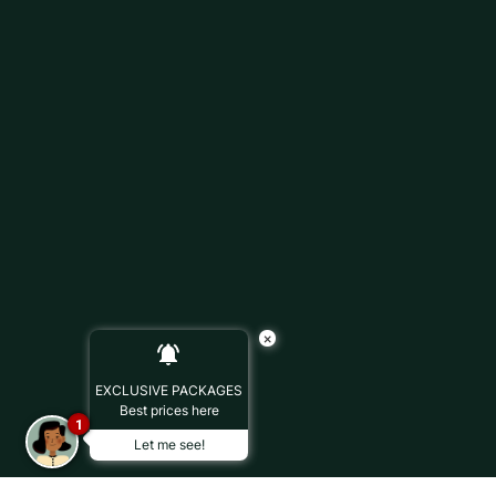
×
EXCLUSIVE PACKAGES
Best prices here
1
Let me see!