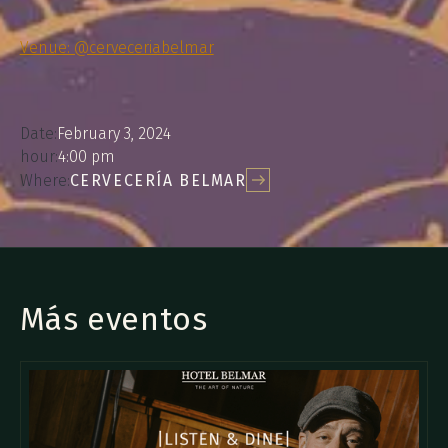
Venue: @cerveceriabelmar
Date:
February 3, 2024
hour:
4:00 pm
Where:
CERVECERÍA BELMAR
Más eventos