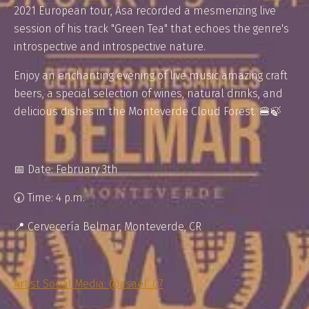
2021 European tour, Asa recorded a mesmerizing live
session of his track "Green Tea" that echoes the genre's
introspective and introspective nature.
Enjoy an enchanting evening of live music amazing craft
beers, a special selection of wines, natural drinks, and
delicious dishes in the Monteverde Cloud Forest. 🍔🍃​​​​​​​​ ​​​​​​​​ ⁠⁠
📅 Date: February 3th
🕢 Time: 4 p.m.⁠
📍 Cervecería Belmar, Monteverde, CR⁠
Artist Social Media: @asael_07