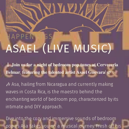
HAPPENINGS
ASAEL (LIVE MUSIC)
🎸 𝐉𝐨𝐢𝐧 𝐮𝐬 𝐟𝐨𝐫 𝐚 𝐧𝐢𝐠𝐡𝐭 𝐨𝐟 𝐛𝐞𝐝𝐫𝐨𝐨𝐦 𝐩𝐨𝐩 𝐭𝐮𝐧𝐞𝐬 𝐚𝐭 𝐂𝐞𝐫𝐯𝐞𝐜𝐞𝐫𝐢́𝐚
𝐁𝐞𝐥𝐦𝐚𝐫, 𝐟𝐞𝐚𝐭𝐮𝐫𝐢𝐧𝐠 𝐭𝐡𝐞 𝐭𝐚𝐥𝐞𝐧𝐭𝐞𝐝 𝐚𝐫𝐭𝐢𝐬𝐭 𝐀𝐬𝐚𝐞𝐥 𝐆𝐮𝐞𝐯𝐚𝐫𝐚! 🌿✨⁠⁠
🎶 Asa, hailing from Nicaragua and currently making
waves in Costa Rica, is the maestro behind the
enchanting world of bedroom pop, characterized by its
intimate and DIY approach.⁠
Dive into the cozy and immersive sounds of bedroom
pop as Asa takes you on a musical journey. Fresh off his