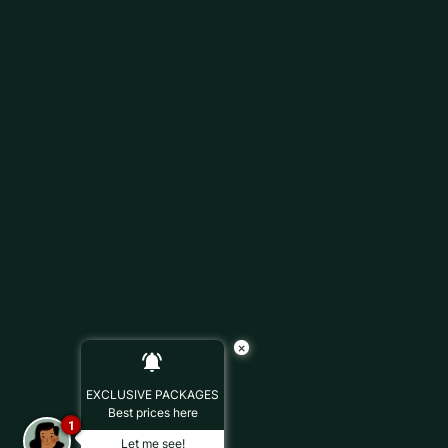
×
EXCLUSIVE PACKAGES
Best prices here
1
Let me see!