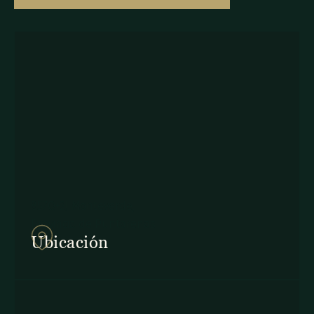
857Q+2J Monteverde,
Provincia de Puntarenas
Ubicación