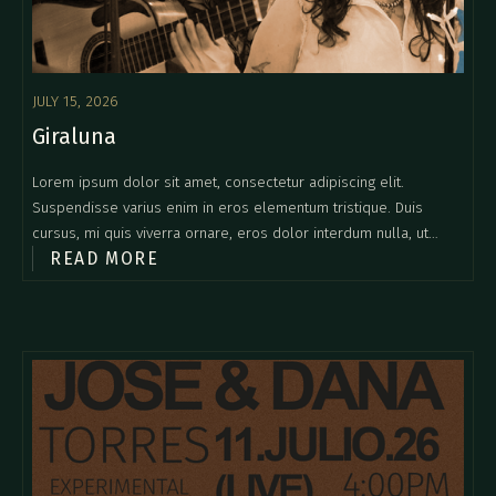
JULY 15, 2026
Giraluna
Lorem ipsum dolor sit amet, consectetur adipiscing elit.
Suspendisse varius enim in eros elementum tristique. Duis
cursus, mi quis viverra ornare, eros dolor interdum nulla, ut
READ MORE
commodo diam libero vitae erat. Aenean faucibus nibh et justo
cursus id rutrum lorem imperdiet. Nunc ut sem vitae risus
tristique posuere.