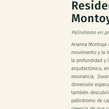
Reside
Monto
Palíndromo en pr
Arianna Montoya a
movimiento y la m
la profundidad y 
arquitectónico, e
resonancia. Duran
dimensión especul
también descubría
palíndromo de cap
creencia de que cr