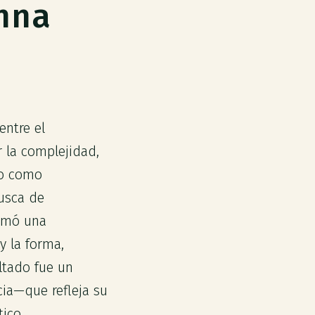
anna
entre el
 la complejidad,
vo como
busca de
tomó una
y la forma,
ltado fue un
ia—que refleja su
ico.