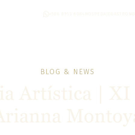
+506 8953 6084
HOSPEDAJE
GASTRONO
BLOG & NEWS
a Artística | XI
Arianna Montoy