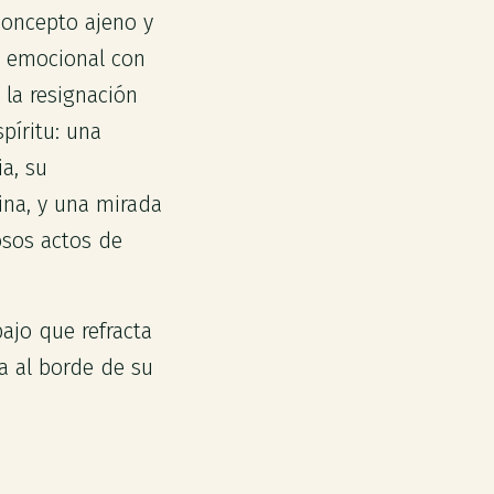
 concepto ajeno y
je emocional con
la resignación
píritu: una
a, su
ina, y una mirada
osos actos de
ajo que refracta
ta al borde de su