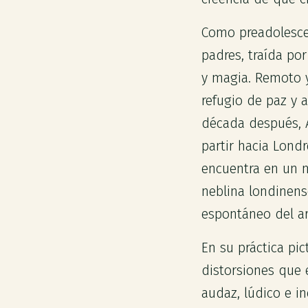
Como preadolescen
padres, traída po
y magia. Remoto y
refugio de paz y 
década después, A
partir hacia Londr
encuentra en un m
neblina londinens
espontáneo del ar
En su práctica pic
distorsiones que 
audaz, lúdico e i