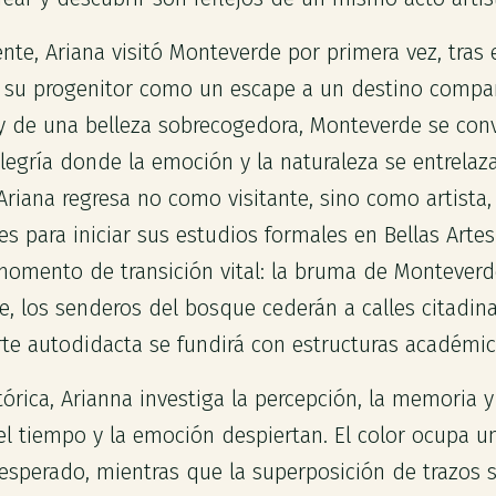
te, Ariana visitó Monteverde por primera vez, tras e
r su progenitor como un escape a un destino compa
 de una belleza sobrecogedora, Monteverde se conv
alegría donde la emoción y la naturaleza se entrela
riana regresa no como visitante, sino como artista
es para iniciar sus estudios formales en Bellas Arte
omento de transición vital: la bruma de Monteverd
e, los senderos del bosque cederán a calles citadina
te autodidacta se fundirá con estructuras académic
tórica, Arianna investiga la percepción, la memoria y
el tiempo y la emoción despiertan. El color ocupa un
nesperado, mientras que la superposición de trazos