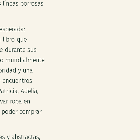
s líneas borrosas
esperada:
n libro que
de durante sus
ico mundialmente
oridad y una
e encuentros
ricia, Adelia,
avar ropa en
de poder comprar
es y abstractas,