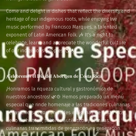
Come and delight in dishes that reflect the diversity and
heritage of our indigenous roots, while enjoying live
music performed by Francisco Marques, a talented
exponent of Latin American Folk. 🎶 It's a night to
celebrate, learn, and appreciate the wonderful culture
of our indigenous peoples! 🌎🌟
¡𝐂𝐞𝐥𝐞𝐛𝐫𝐞𝐦𝐨𝐬 𝐞𝐥 𝐃𝐢́𝐚 𝐝𝐞𝐥 𝐀𝐛𝐨𝐫𝐢𝐠𝐞𝐧 𝐝𝐞 𝐂𝐨𝐬𝐭𝐚 𝐑𝐢𝐜𝐚!
¡Honramos la riqueza cultural y gastronómica de
nuestros ancestros! 🌿🍲 Hemos preparado un menú
especial que rinde homenaje a las tradiciones culinarias
de las diversas comunidades indígenas de Costa Rica,
lleno de historia, sabores auténticos y técnicas
culinarias transmitidas de generación en generación.