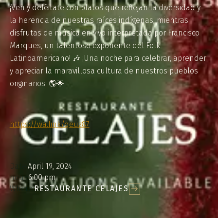
¡Ven y deléitate con platos que reflejan la diversidad y
la herencia de nuestras raíces indígenas, mientras
disfrutas de música en vivo interpretada por Francisco
Marques, un talentoso exponente del Folk
Latinoamericano! 🎶 ¡Una noche para celebrar, aprender
y apreciar la maravillosa cultura de nuestros pueblos
originarios! 🌎🌟
https://wa.link/qeuz87
Date:
April 19, 2024
hour:
6:00 pm
Where:
RESTAURANTE CELAJES