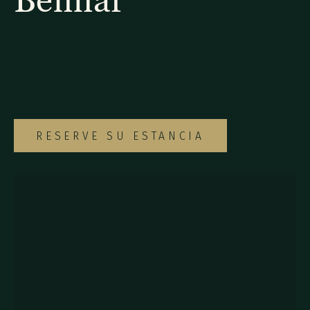
Explore nuestra variada selección de
habitaciones y suites para encontrar la
opción ideal para su escapada especial a
Monteverde.
RESERVE SU ESTANCIA