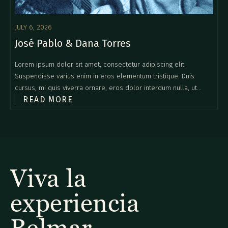
JULY 6, 2026
José Pablo & Dana Torres
Lorem ipsum dolor sit amet, consectetur adipiscing elit.
Suspendisse varius enim in eros elementum tristique. Duis
cursus, mi quis viverra ornare, eros dolor interdum nulla, ut
READ MORE
commodo diam libero vitae erat. Aenean faucibus nibh et justo
cursus id rutrum lorem imperdiet. Nunc ut sem vitae risus
tristique posuere.
Viva la
experiencia
Belmar