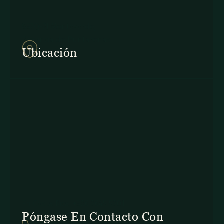
857Q+2J Monteverde,
Provincia de Puntarenas
Ubicación
En Costa Rica: +506 2645 5201
Póngase En Contacto Con