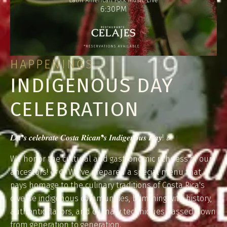
HAPPENINGS
INDIGENOUS DAY
CELEBRATION
𝑳𝒆𝒕❜𝒔 𝒄𝒆𝒍𝒆𝒃𝒓𝒂𝒕𝒆 𝑪𝒐𝒔𝒕𝒂 𝑹𝒊𝒄𝒂𝒏❜𝒔 𝑰𝒏𝒅𝒊𝒈𝒆𝒏𝒐𝒖𝒔 𝑫𝒂𝒚! 🎉
We honor the cultural and gastronomic richness of our
ancestors! 🌿🍲 We've prepared a special menu that
pays homage to the culinary traditions of Costa Rica's
diverse indigenous communities, brimming with history,
authentic flavors, and culinary techniques passed down
from generation to generation.