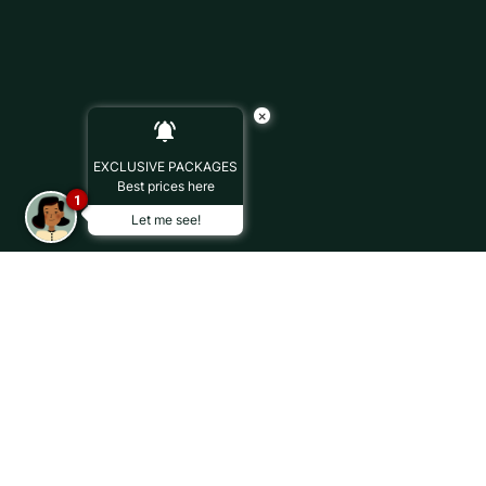
×
EXCLUSIVE PACKAGES
Best prices here
1
Let me see!