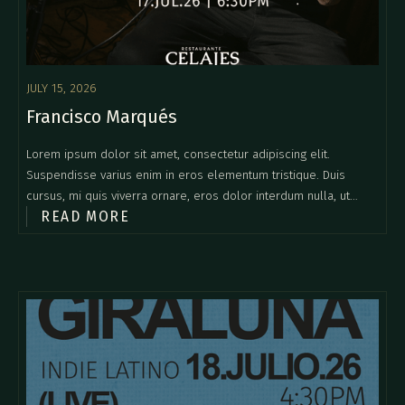
JULY 15, 2026
Francisco Marqués
Lorem ipsum dolor sit amet, consectetur adipiscing elit.
Suspendisse varius enim in eros elementum tristique. Duis
cursus, mi quis viverra ornare, eros dolor interdum nulla, ut
READ MORE
commodo diam libero vitae erat. Aenean faucibus nibh et justo
cursus id rutrum lorem imperdiet. Nunc ut sem vitae risus
tristique posuere.