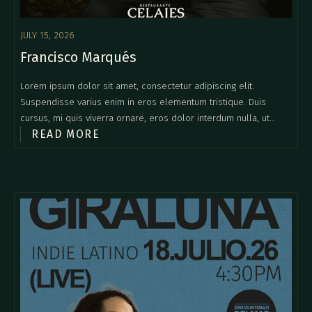
JULY 15, 2026
Francisco Marqués
Lorem ipsum dolor sit amet, consectetur adipiscing elit.
Suspendisse varius enim in eros elementum tristique. Duis
cursus, mi quis viverra ornare, eros dolor interdum nulla, ut
READ MORE
commodo diam libero vitae erat. Aenean faucibus nibh et justo
cursus id rutrum lorem imperdiet. Nunc ut sem vitae risus
tristique posuere.