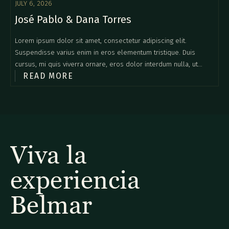
JULY 6, 2026
José Pablo & Dana Torres
Lorem ipsum dolor sit amet, consectetur adipiscing elit.
Suspendisse varius enim in eros elementum tristique. Duis
cursus, mi quis viverra ornare, eros dolor interdum nulla, ut
READ MORE
commodo diam libero vitae erat. Aenean faucibus nibh et justo
cursus id rutrum lorem imperdiet. Nunc ut sem vitae risus
tristique posuere.
Viva la
experiencia
Belmar