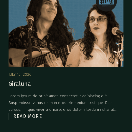
JULY 15, 2026
Giraluna
Lorem ipsum dolor sit amet, consectetur adipiscing elit.
Suspendisse varius enim in eros elementum tristique. Duis
cursus, mi quis viverra ornare, eros dolor interdum nulla, ut
READ MORE
commodo diam libero vitae erat. Aenean faucibus nibh et justo
cursus id rutrum lorem imperdiet. Nunc ut sem vitae risus
tristique posuere.