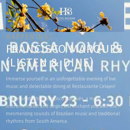
HAPPENINGS
FRANCISCO MARQUES
(LISTEN & DINE)
Immerse yourself in an unforgettable evening of live
music and delectable dining at Restaurante Celajes!
🎶 Featured Artist: Francisco Marqués, a multi-
instrumentalist and singer, will enchant you with the
mesmerizing sounds of Brazilian music and traditional
rhythms from South America.