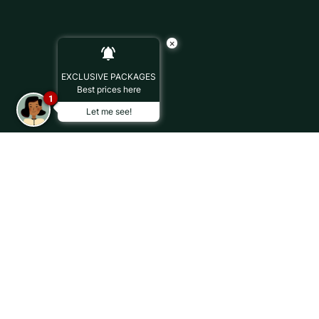
×
EXCLUSIVE PACKAGES
Best prices here
1
Let me see!