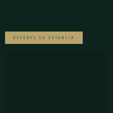
Explore nuestra variada selección de
habitaciones y suites para encontrar la
opción ideal para su escapada especial a
Monteverde.
RESERVE SU ESTANCIA