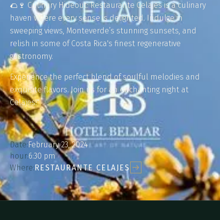
🌮🍷 Culinary Hideout: Restaurante Celajes is a culinary
haven where every sense is delighted. Indulge in
sweeping views, Monteverde’s stunning sunsets, and
relish in some of Costa Rica's finest regenerative
gastronomy.
Experience the perfect blend of soulful melodies and
exquisite flavors. Join us for an enchanting night at
Celajes!"
Date:
February 23, 2024
hour:
6:30 pm
Where:
RESTAURANTE CELAJES